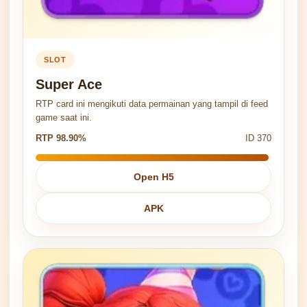
SLOT
Super Ace
RTP card ini mengikuti data permainan yang tampil di feed
game saat ini.
RTP 98.90%
ID 370
Open H5
APK