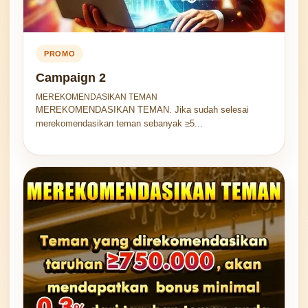
PROMO
Campaign 2
MEREKOMENDASIKAN TEMAN
MEREKOMENDASIKAN TEMAN. Jika sudah selesai
merekomendasikan teman sebanyak ≥5...