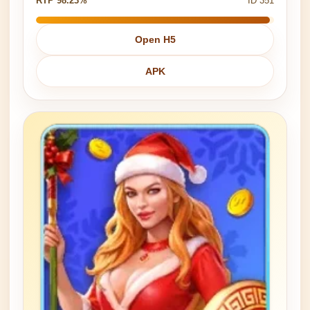
RTP 98.23%
ID 351
Open H5
APK