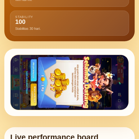
STABILITY
100
Stabilitas 30 hari.
Live performance board