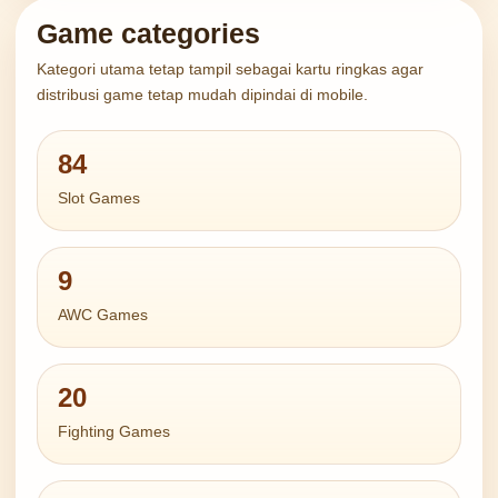
Game categories
Kategori utama tetap tampil sebagai kartu ringkas agar
distribusi game tetap mudah dipindai di mobile.
84
Slot Games
9
AWC Games
20
Fighting Games