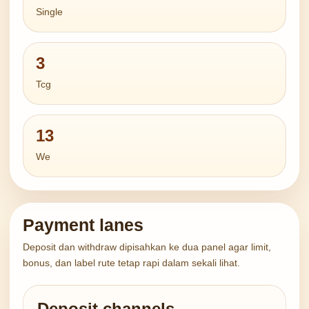
Single
3
Tcg
13
We
Payment lanes
Deposit dan withdraw dipisahkan ke dua panel agar limit,
bonus, dan label rute tetap rapi dalam sekali lihat.
Deposit channels