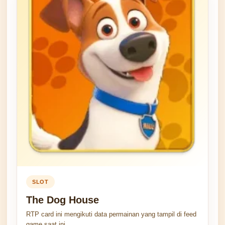
SLOT
The Dog House
RTP card ini mengikuti data permainan yang tampil di feed
game saat ini.