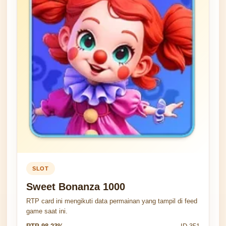
SLOT
Sweet Bonanza 1000
RTP card ini mengikuti data permainan yang tampil di feed
game saat ini.