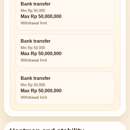
Bank transfer
Min Rp 50,000
Max Rp 50,000,000
Withdrawal limit
Bank transfer
Min Rp 50,000
Max Rp 50,000,000
Withdrawal limit
Bank transfer
Min Rp 50,000
Max Rp 50,000,000
Withdrawal limit