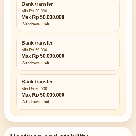
Bank transfer
Min Rp 50,000
Max Rp 50,000,000
Withdrawal limit
Bank transfer
Min Rp 50,000
Max Rp 50,000,000
Withdrawal limit
Bank transfer
Min Rp 50,000
Max Rp 50,000,000
Withdrawal limit