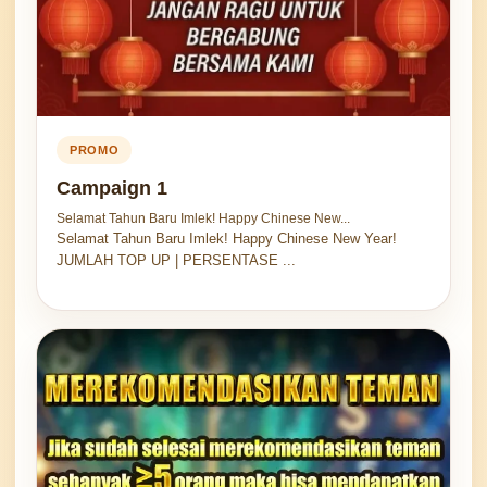
PROMO
Campaign 1
Selamat Tahun Baru Imlek! Happy Chinese New...
Selamat Tahun Baru Imlek! Happy Chinese New Year!
JUMLAH TOP UP | PERSENTASE ...