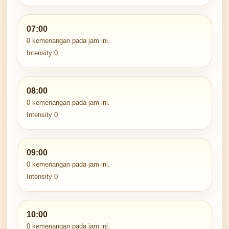
07:00
0 kemenangan pada jam ini.
Intensity 0
08:00
0 kemenangan pada jam ini.
Intensity 0
09:00
0 kemenangan pada jam ini.
Intensity 0
10:00
0 kemenangan pada jam ini.