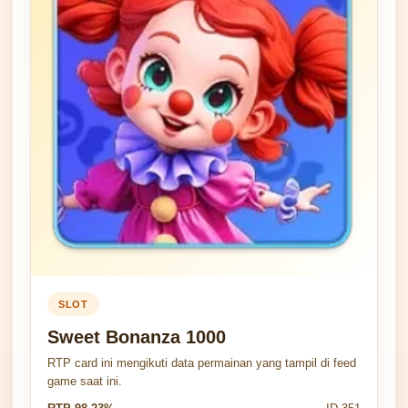
SLOT
Sweet Bonanza 1000
RTP card ini mengikuti data permainan yang tampil di feed
game saat ini.