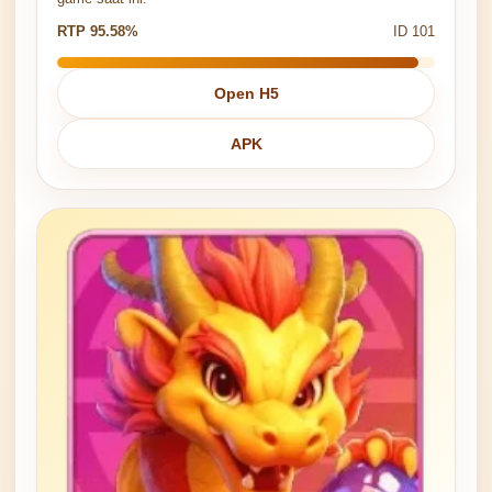
RTP 95.58%
ID 101
Open H5
APK