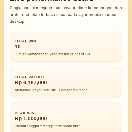
Ringkasan ini menjaga total payout, ritme kemenangan, dan
arah trend tetap terbaca cepat pada layar mobile maupun
desktop.
TOTAL WIN
10
Jumlah kemenangan yang masuk ke board live.
TOTAL PAYOUT
Rp 6,167,000
Akumulasi payout dari siklus pelaporan terkini.
PEAK WIN
Rp 1,000,000
Payout tunggal tertinggi pada board aktif.