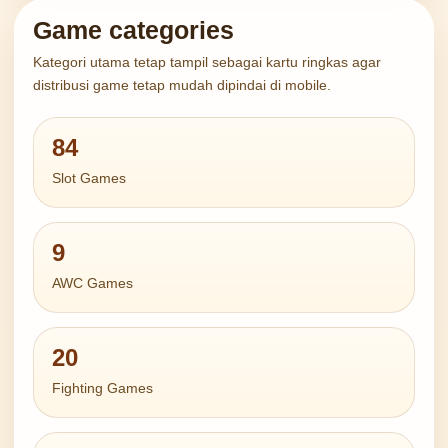
Game categories
Kategori utama tetap tampil sebagai kartu ringkas agar
distribusi game tetap mudah dipindai di mobile.
84
Slot Games
9
AWC Games
20
Fighting Games