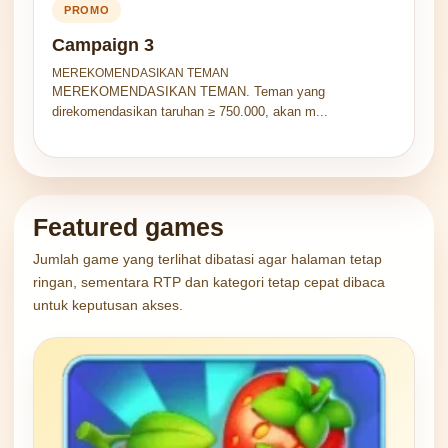
PROMO
Campaign 3
MEREKOMENDASIKAN TEMAN
MEREKOMENDASIKAN TEMAN. Teman yang
direkomendasikan taruhan ≥ 750.000, akan m...
Featured games
Jumlah game yang terlihat dibatasi agar halaman tetap
ringan, sementara RTP dan kategori tetap cepat dibaca
untuk keputusan akses.