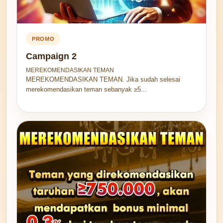
PROMO
Campaign 2
MEREKOMENDASIKAN TEMAN
MEREKOMENDASIKAN TEMAN. Jika sudah selesai
merekomendasikan teman sebanyak ≥5...