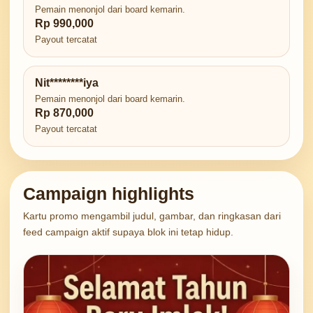
Pemain menonjol dari board kemarin.
Rp 990,000
Payout tercatat
Nit********iya
Pemain menonjol dari board kemarin.
Rp 870,000
Payout tercatat
Campaign highlights
Kartu promo mengambil judul, gambar, dan ringkasan dari
feed campaign aktif supaya blok ini tetap hidup.