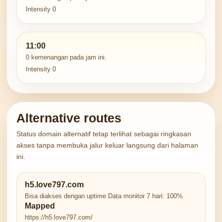
Intensity 0
11:00
0 kemenangan pada jam ini.
Intensity 0
Alternative routes
Status domain alternatif tetap terlihat sebagai ringkasan
akses tanpa membuka jalur keluar langsung dari halaman
ini.
h5.love797.com
Bisa diakses dengan uptime Data monitor 7 hari: 100%
Mapped
https://h5.love797.com/