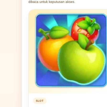
dibaca untuk keputusan akses.
SLOT