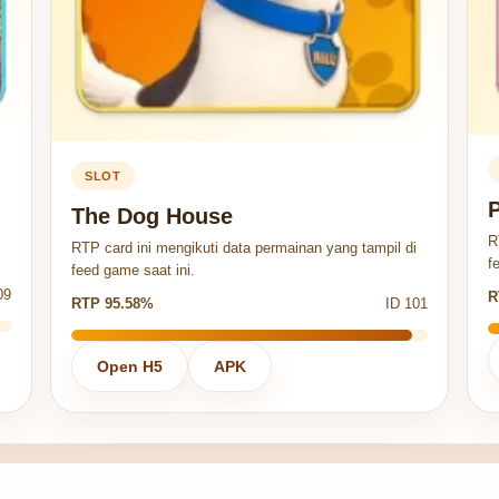
SLOT
The Dog House
R
RTP card ini mengikuti data permainan yang tampil di
f
feed game saat ini.
09
R
RTP 95.58%
ID 101
Open H5
APK