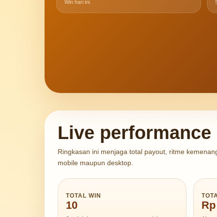
Win hari ini.
Live performance
Ringkasan ini menjaga total payout, ritme kemenang
mobile maupun desktop.
TOTAL WIN
TOT
10
Rp