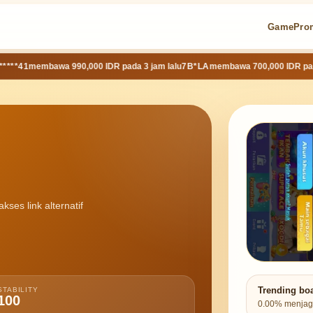
Game
Pro
00 IDR pada 3 jam lalu
7B*LA
membawa 700,000 IDR pada 4 jam lalu
AS*****
ses link alternatif
Trending bo
STABILITY
100
0.00% menjaga 