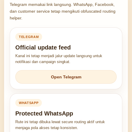
Telegram memakai link langsung. WhatsApp, Facebook,
dan customer service tetap mengikuti obfuscated routing
helper.
TELEGRAM
Official update feed
Kanal ini tetap menjadi jalur update langsung untuk
notifikasi dan campaign singkat.
Open Telegram
WHATSAPP
Protected WhatsApp
Rute ini tetap dibuka lewat secure routing aktif untuk
menjaga pola akses tetap konsisten.