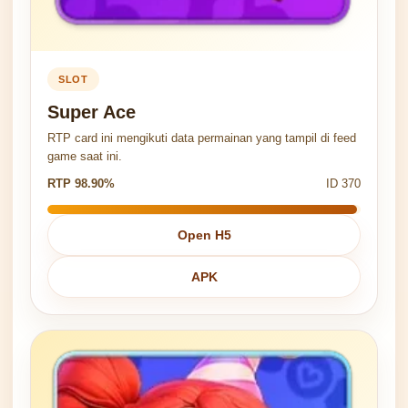
SLOT
Super Ace
RTP card ini mengikuti data permainan yang tampil di feed
game saat ini.
RTP 98.90%
ID 370
Open H5
APK