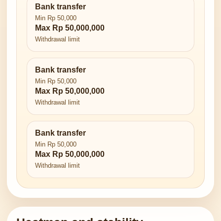
Bank transfer
Min Rp 50,000
Max Rp 50,000,000
Withdrawal limit
Bank transfer
Min Rp 50,000
Max Rp 50,000,000
Withdrawal limit
Bank transfer
Min Rp 50,000
Max Rp 50,000,000
Withdrawal limit