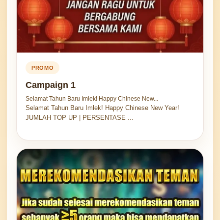
PROMO
Campaign 1
Selamat Tahun Baru Imlek! Happy Chinese New...
Selamat Tahun Baru Imlek! Happy Chinese New Year!
JUMLAH TOP UP | PERSENTASE ...