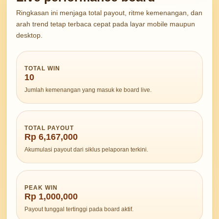
Ringkasan ini menjaga total payout, ritme kemenangan, dan
arah trend tetap terbaca cepat pada layar mobile maupun
desktop.
TOTAL WIN
10
Jumlah kemenangan yang masuk ke board live.
TOTAL PAYOUT
Rp 6,167,000
Akumulasi payout dari siklus pelaporan terkini.
PEAK WIN
Rp 1,000,000
Payout tunggal tertinggi pada board aktif.