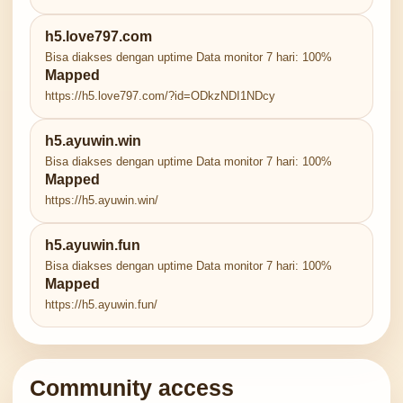
h5.love797.com
Bisa diakses dengan uptime Data monitor 7 hari: 100%
Mapped
https://h5.love797.com/?id=ODkzNDI1NDcy
h5.ayuwin.win
Bisa diakses dengan uptime Data monitor 7 hari: 100%
Mapped
https://h5.ayuwin.win/
h5.ayuwin.fun
Bisa diakses dengan uptime Data monitor 7 hari: 100%
Mapped
https://h5.ayuwin.fun/
Community access