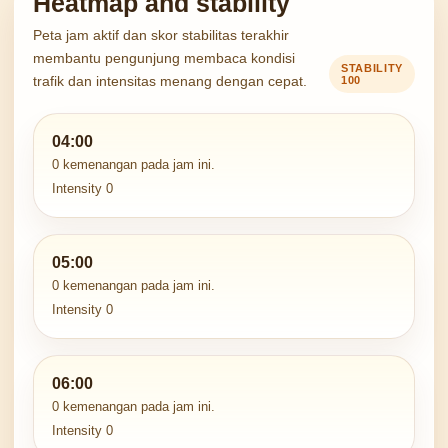
Heatmap and stability
Peta jam aktif dan skor stabilitas terakhir
membantu pengunjung membaca kondisi
STABILITY
trafik dan intensitas menang dengan cepat.
100
04:00
0 kemenangan pada jam ini.
Intensity 0
05:00
0 kemenangan pada jam ini.
Intensity 0
06:00
0 kemenangan pada jam ini.
Intensity 0