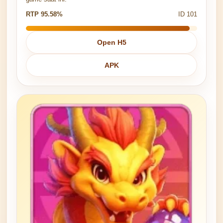
RTP 95.58%
ID 101
Open H5
APK