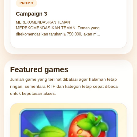
PROMO
Campaign 3
MEREKOMENDASIKAN TEMAN
MEREKOMENDASIKAN TEMAN. Teman yang
direkomendasikan taruhan ≥ 750.000, akan m...
Featured games
Jumlah game yang terlihat dibatasi agar halaman tetap
ringan, sementara RTP dan kategori tetap cepat dibaca
untuk keputusan akses.