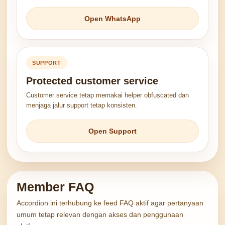
Open WhatsApp
SUPPORT
Protected customer service
Customer service tetap memakai helper obfuscated dan
menjaga jalur support tetap konsisten.
Open Support
Member FAQ
Accordion ini terhubung ke feed FAQ aktif agar pertanyaan
umum tetap relevan dengan akses dan penggunaan