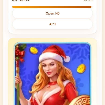
RTP 98.23%
ID 351
Open H5
APK