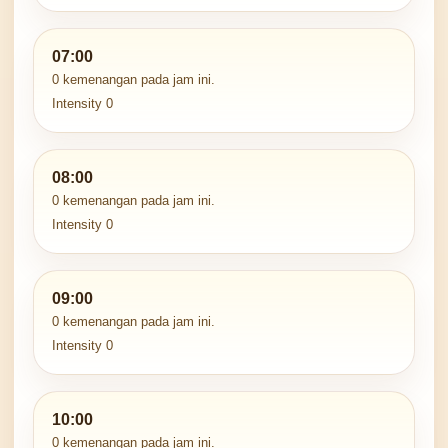
07:00
0 kemenangan pada jam ini.
Intensity 0
08:00
0 kemenangan pada jam ini.
Intensity 0
09:00
0 kemenangan pada jam ini.
Intensity 0
10:00
0 kemenangan pada jam ini.