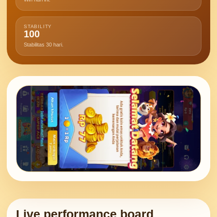
STABILITY
100
Stabilitas 30 hari.
Live performance board