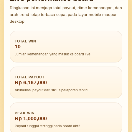
Ringkasan ini menjaga total payout, ritme kemenangan, dan
arah trend tetap terbaca cepat pada layar mobile maupun
desktop.
TOTAL WIN
10
Jumlah kemenangan yang masuk ke board live.
TOTAL PAYOUT
Rp 6,167,000
Akumulasi payout dari siklus pelaporan terkini.
PEAK WIN
Rp 1,000,000
Payout tunggal tertinggi pada board aktif.