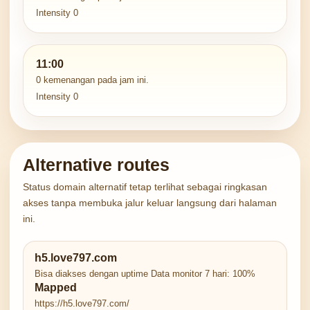
Intensity 0
11:00
0 kemenangan pada jam ini.
Intensity 0
Alternative routes
Status domain alternatif tetap terlihat sebagai ringkasan
akses tanpa membuka jalur keluar langsung dari halaman
ini.
h5.love797.com
Bisa diakses dengan uptime Data monitor 7 hari: 100%
Mapped
https://h5.love797.com/