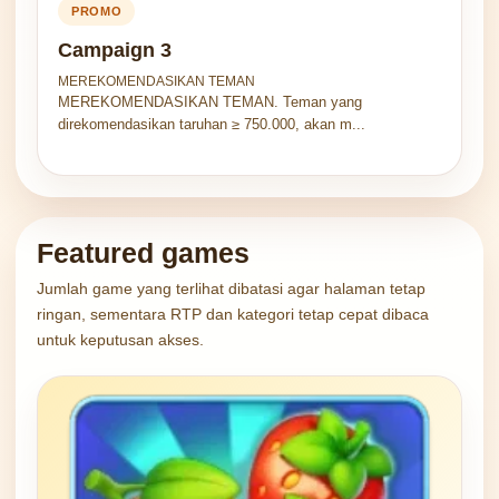
PROMO
Campaign 3
MEREKOMENDASIKAN TEMAN
MEREKOMENDASIKAN TEMAN. Teman yang
direkomendasikan taruhan ≥ 750.000, akan m...
Featured games
Jumlah game yang terlihat dibatasi agar halaman tetap
ringan, sementara RTP dan kategori tetap cepat dibaca
untuk keputusan akses.