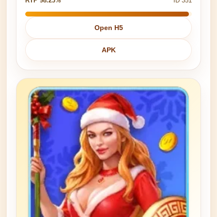
RTP 98.23%
ID 351
Open H5
APK