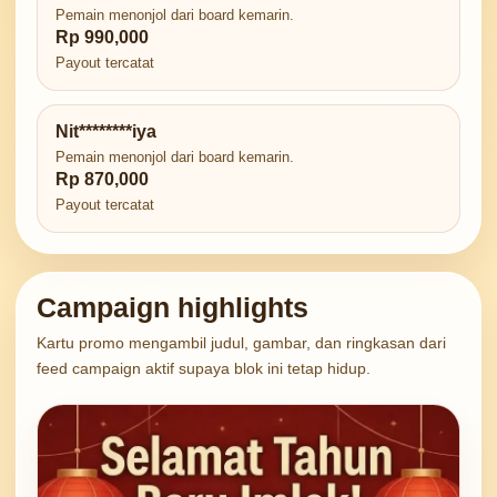
Pemain menonjol dari board kemarin.
Rp 990,000
Payout tercatat
Nit********iya
Pemain menonjol dari board kemarin.
Rp 870,000
Payout tercatat
Campaign highlights
Kartu promo mengambil judul, gambar, dan ringkasan dari
feed campaign aktif supaya blok ini tetap hidup.